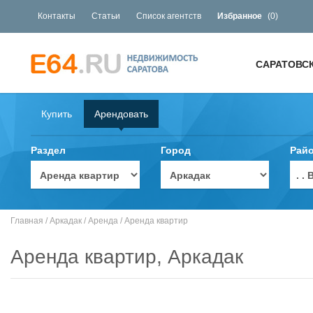
Контакты
Статьи
Список агентств
Избранное
(
0
)
САРАТОВС
Купить
Арендовать
Раздел
Город
Рай
. 
Главная
/
Аркадак
/
Аренда
/
Аренда квартир
Аренда квартир, Аркадак