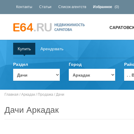
Контакты
Статьи
Список агентств
Избранное
(
0
)
САРАТОВС
Купить
Арендовать
Раздел
Город
Рай
. 
Главная
/
Аркадак
/
Продажа
/
Дачи
Дачи Аркадак