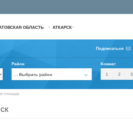
АТОВСКАЯ ОБЛАСТЬ
АТКАРСК‎
Подписаться
Район
Комнат
1
2
3
. . Выбрать район
ие площади
к‎