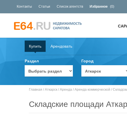
Контакты
Статьи
Список агентств
Избранное
(
0
)
САР
Купить
Арендовать
Раздел
Город
Главная
/
Аткарск‎
/
Аренда
/
Аренда коммерческой
/
Складск
Складские площади Аткарс