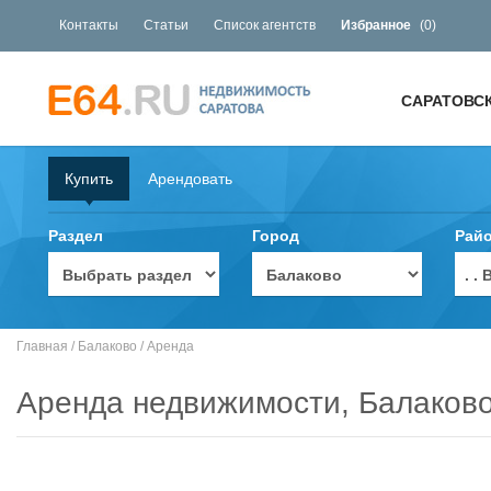
Контакты
Статьи
Список агентств
Избранное
(
0
)
САРАТОВС
Купить
Арендовать
Раздел
Город
Рай
. 
Главная
/
Балаково
/
Аренда
Аренда недвижимости, Балаков