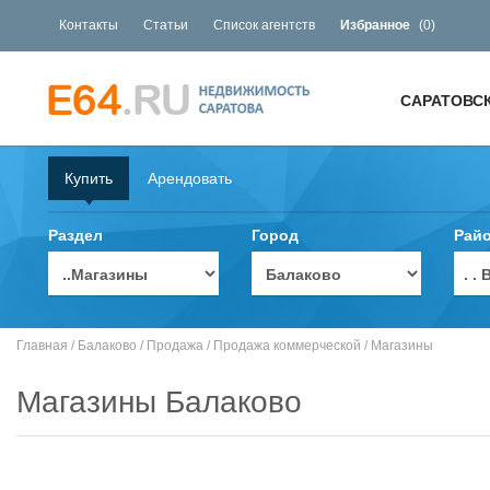
Контакты
Статьи
Список агентств
Избранное
(
0
)
САРАТОВС
Купить
Арендовать
Раздел
Город
Рай
. 
Главная
/
Балаково
/
Продажа
/
Продажа коммерческой
/
Магазины
Магазины Балаково