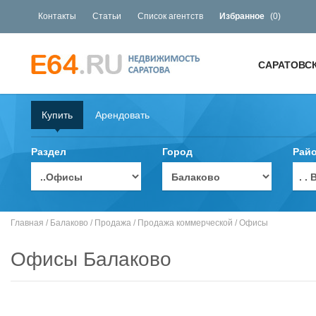
Контакты
Статьи
Список агентств
Избранное
(
0
)
САРАТОВС
Купить
Арендовать
Раздел
Город
Рай
. 
Главная
/
Балаково
/
Продажа
/
Продажа коммерческой
/
Офисы
Офисы Балаково