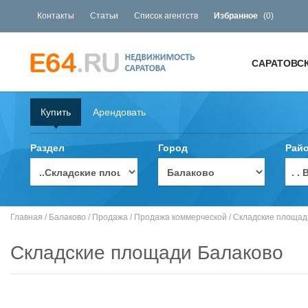
Контакты
Статьи
Список агентств
Избранное
(
0
)
САРАТОВС
Купить
Арендовать
Раздел
Город
Рай
. 
Главная
/
Балаково
/
Продажа
/
Продажа коммерческой
/
Складские площад
Складские площади Балаково