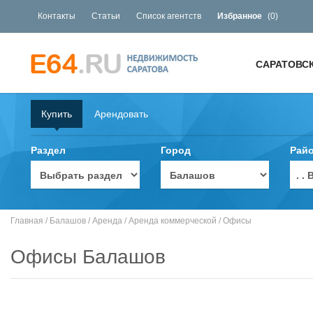
Контакты
Статьи
Список агентств
Избранное
(
0
)
САРАТОВС
Купить
Арендовать
Раздел
Город
Рай
. 
Главная
/
Балашов
/
Аренда
/
Аренда коммерческой
/
Офисы
Офисы Балашов