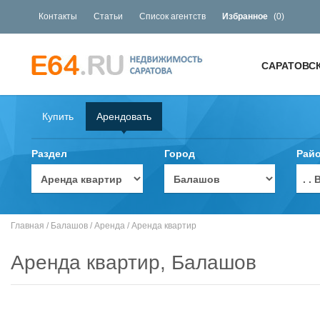
Контакты
Статьи
Список агентств
Избранное
(
0
)
САРАТОВС
Купить
Арендовать
Раздел
Город
Рай
. 
Главная
/
Балашов
/
Аренда
/
Аренда квартир
Аренда квартир, Балашов