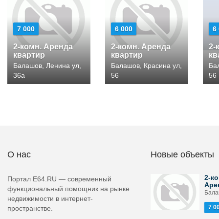
7 000
6 000
6
2-комн. Аренда
2-комн. Аренда
2-
квартир
квартир
кв
Балашов, Ленина ул,
Балашов, Красина ул,
Ба
36а
56
56
О нас
Новые объекты
2-ко
Портал E64.RU — современный
Аре
функциональный помощник на рынке
Бала
недвижимости в интернет-
7 0
пространстве.