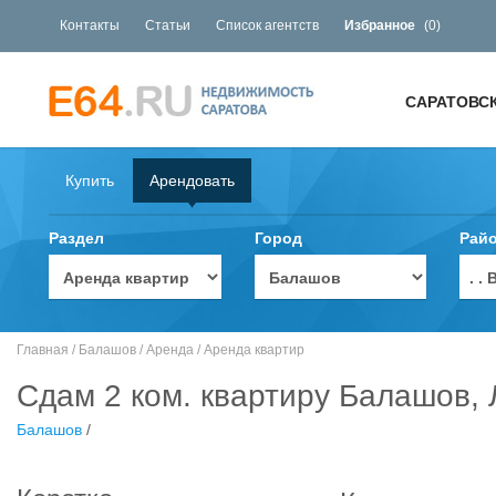
Контакты
Статьи
Список агентств
Избранное
(
0
)
САРАТОВС
Купить
Арендовать
Раздел
Город
Рай
. 
Главная
/
Балашов
/
Аренда
/
Аренда квартир
Сдам 2 ком. квартиру Балашов, 
Балашов
/