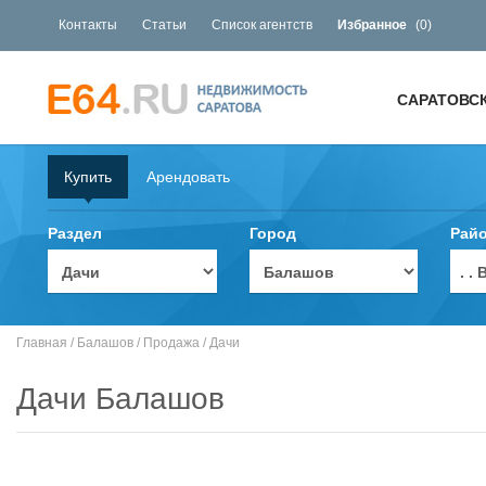
Контакты
Статьи
Список агентств
Избранное
(
0
)
САРАТОВС
Купить
Арендовать
Раздел
Город
Рай
. 
Главная
/
Балашов
/
Продажа
/
Дачи
Дачи Балашов