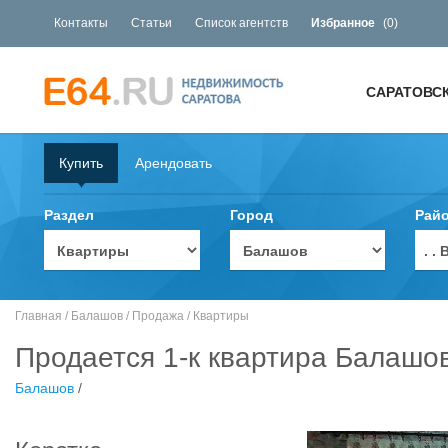
Контакты
Статьи
Список агентств
Избранное
(
0
)
САРАТОВС
Купить
Арендовать
Раздел
Город
Рай
. 
Главная
/
Балашов
/
Продажа
/
Квартиры
Продается 1-к квартира Балашов
Балашов
/