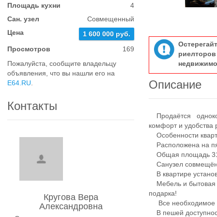
Площадь кухни
4
Сан. узел
Совмещенный
Цена
1 600 000 руб.
Остерегай
Просмотров
169
риелтор
Пожалуйста, сообщите владельцу
недвижимо
объявления, что вы нашли его на
Описание
E64.RU
.
Контакты
Продаётся однокомн
комфорт и удобства 
Особенности кварт
Расположена на пят
Общая площадь 31.
Санузел совмещён
В квартире установ
Мебель и бытовая т
подарка!
Кругова Вера
Все необходимое 
Александровна
В пешей доступност