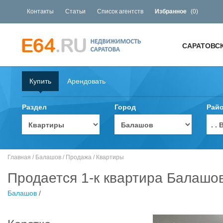
Контакты
Статьи
Список агентств
Избранное
(
0
)
САРАТОВС
Купить
Арендовать
Раздел
Город
Рай
. 
Главная
/
Балашов
/
Продажа
/
Квартиры
Продается 1-к квартира Балашов
Балашов
/