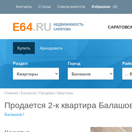
Контакты
Статьи
Список агентств
Избранное
(
0
)
САРАТОВС
Купить
Арендовать
Раздел
Город
Рай
. 
Главная
/
Балашов
/
Продажа
/
Квартиры
Продается 2-к квартира Балашо
Балашов
/