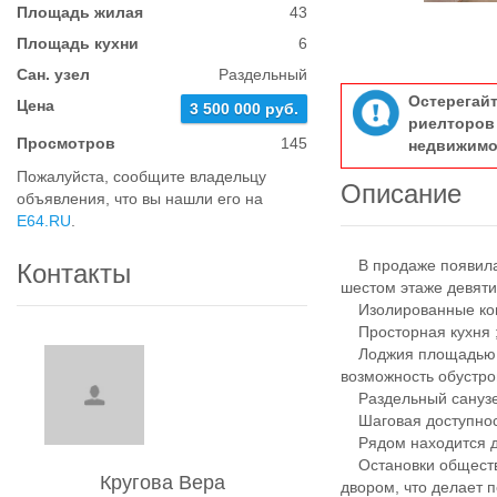
Площадь жилая
43
Площадь кухни
6
Сан. узел
Раздельный
Остерегай
Цена
3 500 000 руб.
риелтор
Просмотров
145
недвижимо
Пожалуйста, сообщите владельцу
Описание
объявления, что вы нашли его на
E64.RU
.
В продаже появилас
Контакты
шестом этаже девяти
Изолированные комн
Просторная кухня 
Лоджия площадью ше
возможность обустро
Раздельный санузе
Шаговая доступност
Рядом находится де
Остановки обществе
Кругова Вера
двором, что делает 