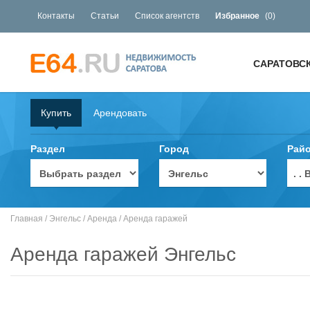
Контакты
Статьи
Список агентств
Избранное
(
0
)
САРАТОВС
Купить
Арендовать
Раздел
Город
Рай
. 
Главная
/
Энгельс
/
Аренда
/
Аренда гаражей
Аренда гаражей Энгельс