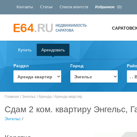
Контакты
Статьи
Список агентств
Избранное
(
0
)
САРАТОВС
Купить
Арендовать
Раздел
Город
Рай
. 
Главная
/
Энгельс
/
Аренда
/
Аренда квартир
Сдам 2 ком. квартиру Энгельс, Г
Энгельс
/