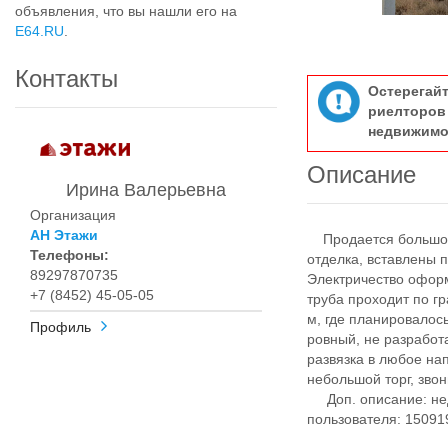
объявления, что вы нашли его на
E64.RU
.
Контакты
Остерегай
риелтор
недвижимо
Описание
Ирина Валерьевна
Организация
АН Этажи
Продается большой д
Телефоны:
oтделка, вставлены 
89297870735
Элeктричествo офopм
+7 (8452) 45-05-05
трубa проxoдит пo гp
м, где планировалос
Профиль
ровный, не разработ
развязка в любое нап
небольшой торг, зво
Доп. описание: недо
пользователя: 15091