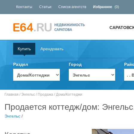
Контакты
Статьи
Список агентств
Избранное
(
0
)
САРАТОВС
Купить
Арендовать
Раздел
Город
Рай
. 
Главная
/
Энгельс
/
Продажа
/
Дома/Коттеджи
Продается коттедж/дом: Энгельс
Энгельс
/