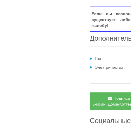
Если вы позвон
существует, либ
жалобу!
Дополнител
Газ
Электричество
Подписат
5-комн. Дома/Коттед
Социальные