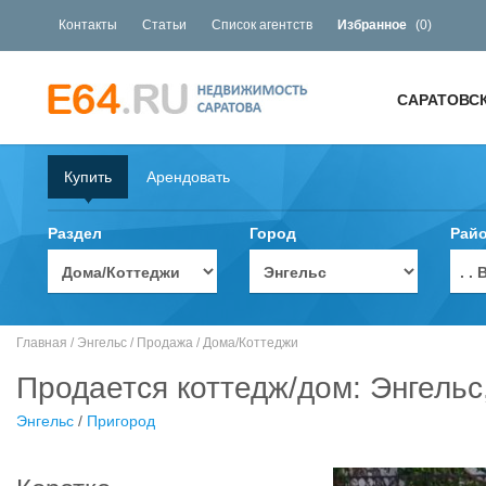
Контакты
Статьи
Список агентств
Избранное
(
0
)
САРАТОВС
Купить
Арендовать
Раздел
Город
Рай
. 
Главная
/
Энгельс
/
Продажа
/
Дома/Коттеджи
Продается коттедж/дом: Энгельс
Энгельс
/
Пригород