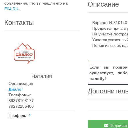
Описание
объявления, что вы нашли его на
E64.RU
.
Контакты
Вариант №310140.
Продается дача в р
На участке построе
Участок ухоженный
Полив из своих нас
Если вы позвон
существует, либ
Наталия
жалобу!
Организация
Диалог
Дополнител
Телефоны:
89378108177
79272286400
Профиль
Подписать