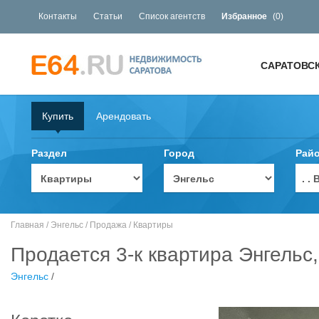
Контакты
Статьи
Список агентств
Избранное
(
0
)
САРАТОВС
Купить
Арендовать
Раздел
Город
Рай
. 
Главная
/
Энгельс
/
Продажа
/
Квартиры
Продается 3-к квартира Энгельс
Энгельс
/