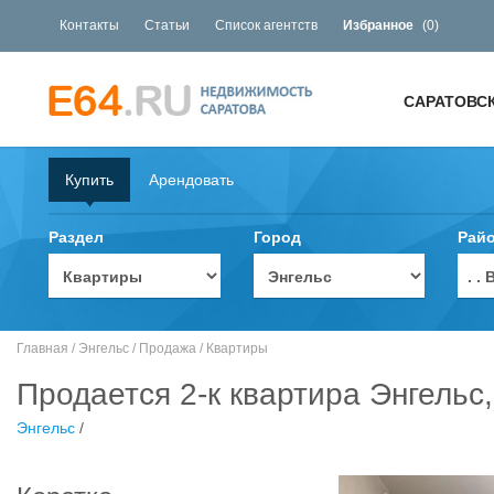
Контакты
Статьи
Список агентств
Избранное
(
0
)
САРАТОВС
Купить
Арендовать
Раздел
Город
Рай
. 
Главная
/
Энгельс
/
Продажа
/
Квартиры
Продается 2-к квартира Энгельс
Энгельс
/