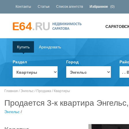
Контакты
Статьи
Список агентств
Избранное
(
0
)
САРАТОВС
Купить
Арендовать
Раздел
Город
Рай
. 
Главная
/
Энгельс
/
Продажа
/
Квартиры
Продается 3-к квартира Энгельс,
Энгельс
/