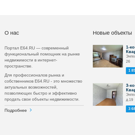
О нас
Новые объекты
1-ко
Портал E64.RU — современный
Ква
функциональный помощник на рынке
Энге
недвижимости в интернет-
26
пространстве.
1 8
Для профессионалов рынка и
собственников E64.RU - это множество
3-ко
актуальных возможностей,
Ква
позволяющих быстро и эффективно
Энге
продать свои объекты недвижимости.
д.19
3 6
Подробнее