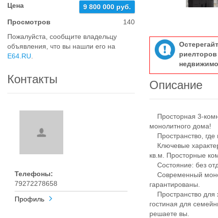
Цена
9 800 000 руб.
Просмотров
140
Пожалуйста, сообщите владельцу
Остерегай
объявления, что вы нашли его на
риелтор
E64.RU
.
недвижимо
Контакты
Описание
Просторная 3‑комнат
монолитного дома!
Пространство, где к
Ключевые характерис
кв.м. Просторные ко
Состояние: без отде
Телефоны:
Современный моноли
79272278658
гарантированы.
Пространство для ж
Профиль
гостиная для семейн
решаете вы.