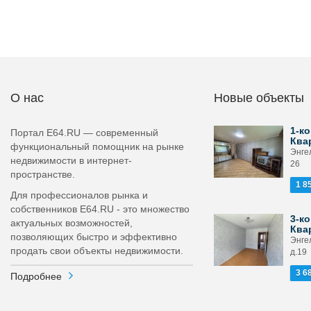
О нас
Новые объекты
1-ко
Портал E64.RU — современный
Ква
функциональный помощник на рынке
Энге
недвижимости в интернет-
26
пространстве.
1 8
Для профессионалов рынка и
собственников E64.RU - это множество
3-ко
актуальных возможностей,
Ква
позволяющих быстро и эффективно
Энге
продать свои объекты недвижимости.
д.19
3 6
Подробнее