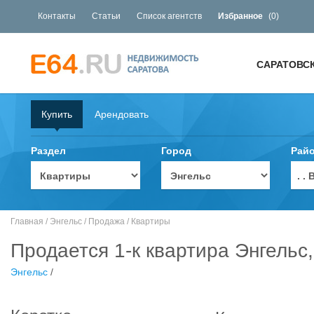
Контакты
Статьи
Список агентств
Избранное
(
0
)
САРАТОВС
Купить
Арендовать
Раздел
Город
Рай
. 
Главная
/
Энгельс
/
Продажа
/
Квартиры
Продается 1-к квартира Энгельс,
Энгельс
/