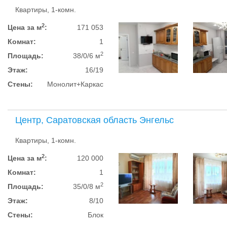
Квартиры, 1-комн.
2
Цена за м
:
171 053
Комнат:
1
2
Площадь:
38/0/6 м
Этаж:
16/19
Стены:
Монолит+Каркас
Центр, Саратовская область Энгельс
Квартиры, 1-комн.
2
Цена за м
:
120 000
Комнат:
1
2
Площадь:
35/0/8 м
Этаж:
8/10
Стены:
Блок