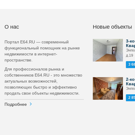
О нас
Новые объекты
3-ко
Портал E64.RU — современный
Ква
функциональный помощник на рынке
Энге
недвижимости в интернет-
д.19
пространстве.
3 6
Для профессионалов рынка и
собственников E64.RU - это множество
2-ко
актуальных возможностей,
Ква
позволяющих быстро и эффективно
Энгел
продать свои объекты недвижимости.
2 8
Подробнее