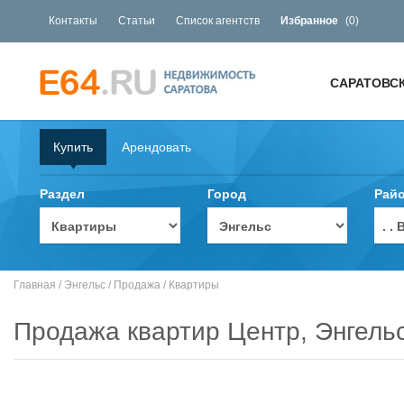
Контакты
Статьи
Список агентств
Избранное
(
0
)
САРАТОВС
Купить
Арендовать
Раздел
Город
Рай
. 
Главная
/
Энгельс
/
Продажа
/
Квартиры
Продажа квартир Центр, Энгель