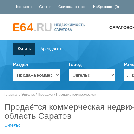
Контакты
Статьи
Список агентств
Избранное
(
0
)
САРАТОВС
Купить
Арендовать
Раздел
Город
Рай
. 
Главная
/
Энгельс
/
Продажа
/
Продажа коммерческой
Продаётся коммерческая недвиж
область Саратов
Энгельс
/