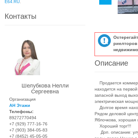
E64.RU
.
Контакты
Остерегай
риелтор
недвижимо
Описание
Продается коммерч
Шелубкова Нелли
находится на первой
Сергеевна
запасной выход вых
Организация
электрическая мощно
АН Этажи
Долгое время наход
Телефоны:
Рядом деловой центр
89272770494
Яблочкова, хорошая 
+7 (929) 777-16-76
Хороший торг!!!
+7 (903) 384-05-83
Доп. описание: улу
+7 (8452) 45-05-05