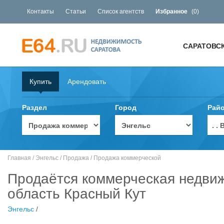
Контакты
Статьи
Список агентств
Избранное
(
0
)
САРАТОВС
Купить
Арендовать
Раздел
Город
Рай
. 
Главная
/
Энгельс
/
Продажа
/
Продажа коммерческой
Продаётся коммерческая недвиж
область Красный Кут
Энгельс
/