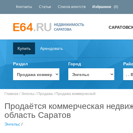
Контакты
Статьи
Список агентств
Избранное
(
0
)
САРАТОВС
Купить
Арендовать
Раздел
Город
Рай
. 
Главная
/
Энгельс
/
Продажа
/
Продажа коммерческой
Продаётся коммерческая недвиж
область Саратов
Энгельс
/