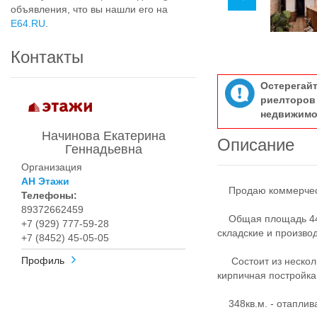
объявления, что вы нашли его на
E64.RU
.
Контакты
Остерегай
риелтор
недвижимо
Начинова Екатерина
Описание
Геннадьевна
Организация
АН Этажи
Продаю коммерческ
Телефоны:
89372662459
Общая площадь 448к
+7 (929) 777-59-28
складские и произв
+7 (8452) 45-05-05
Профиль
Состоит из несколь
кирпичная постройка,
348кв.м. - отаплива