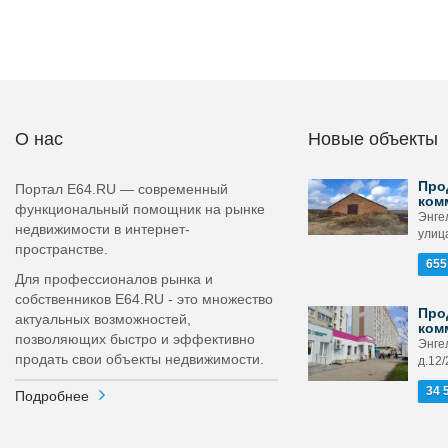
О нас
Новые объекты
Про
Портал E64.RU — современный
ком
функциональный помощник на рынке
Энге
недвижимости в интернет-
улица
пространстве.
655
Для профессионалов рынка и
собственников E64.RU - это множество
Про
актуальных возможностей,
ком
позволяющих быстро и эффективно
Энгел
продать свои объекты недвижимости.
д.12/
34 
Подробнее