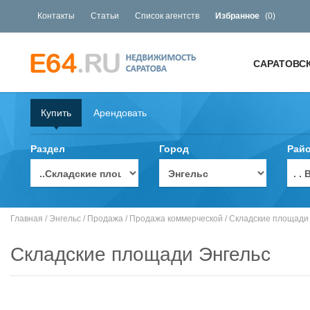
Контакты
Статьи
Список агентств
Избранное
(
0
)
САРАТОВС
Купить
Арендовать
Раздел
Город
Рай
. 
Главная
/
Энгельс
/
Продажа
/
Продажа коммерческой
/
Складские площади
Складские площади Энгельс