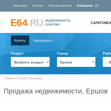
Контакты
Статьи
Список агентств
Избранное
(
0
)
САРАТОВС
Купить
Арендовать
Раздел
Город
Рай
. 
Главная
/
Ершов
/
Продажа
Продажа недвижимости, Ершов