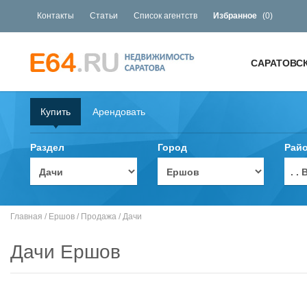
Контакты
Статьи
Список агентств
Избранное
(
0
)
САРАТОВС
Купить
Арендовать
Раздел
Город
Рай
. 
Главная
/
Ершов
/
Продажа
/
Дачи
Дачи Ершов