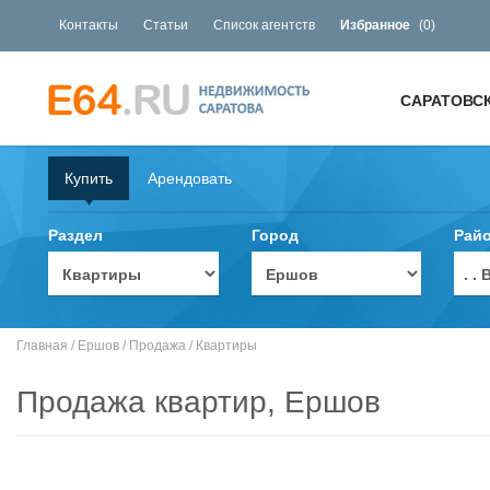
Контакты
Статьи
Список агентств
Избранное
(
0
)
САРАТОВС
Купить
Арендовать
Раздел
Город
Рай
. 
Главная
/
Ершов
/
Продажа
/
Квартиры
Продажа квартир, Ершов