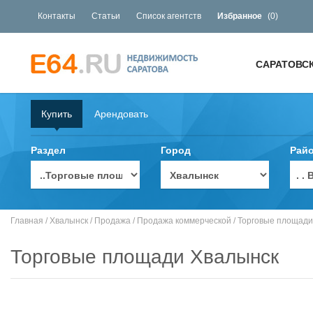
Контакты
Статьи
Список агентств
Избранное
(
0
)
САРАТОВС
Купить
Арендовать
Раздел
Город
Рай
. 
Главная
/
Хвалынск
/
Продажа
/
Продажа коммерческой
/
Торговые площади
Торговые площади Хвалынск