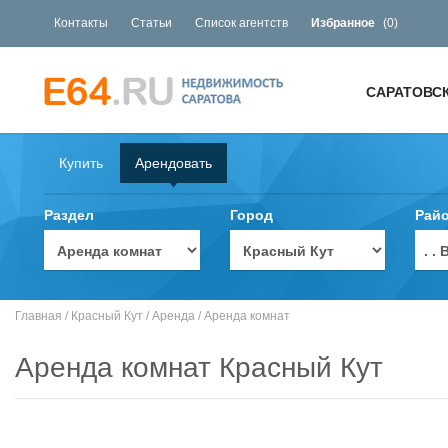
Контакты
Статьи
Список агентств
Избранное
(
0
)
САРАТОВС
Купить
Арендовать
Раздел
Город
Рай
. 
Главная
/
Красный Кут
/
Аренда
/
Аренда комнат
Аренда комнат Красный Кут