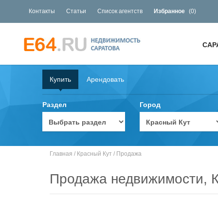
Контакты
Статьи
Список агентств
Избранное
(
0
)
САР
Купить
Арендовать
Раздел
Город
Главная
/
Красный Кут
/
Продажа
Продажа недвижимости, К