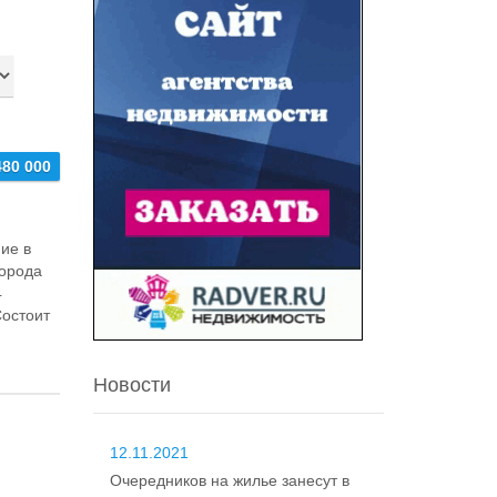
480 000
ие в
города
4
Состоит
Новости
12.11.2021
Очередников на жилье занесут в