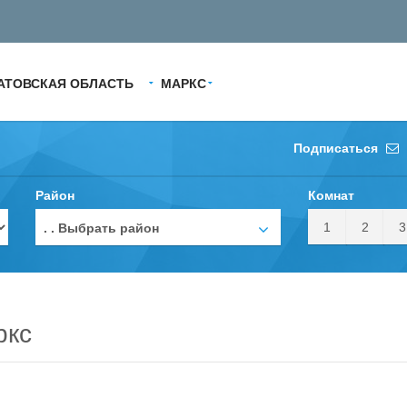
АТОВСКАЯ ОБЛАСТЬ
МАРКС
Подписаться
Район
Комнат
1
2
3
. . Выбрать район
ркс