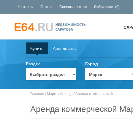
Контакты
Статьи
Список агентств
Избранное
(
0
)
САР
Купить
Арендовать
Раздел
Город
Главная
/
Маркс
/
Аренда
/
Аренда коммерческой
Аренда коммерческой Ма