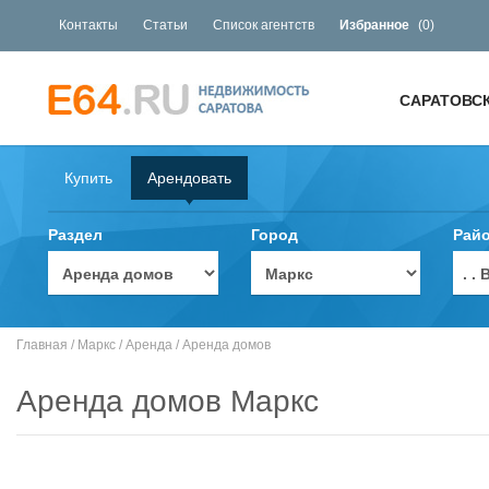
Контакты
Статьи
Список агентств
Избранное
(
0
)
САРАТОВС
Купить
Арендовать
Раздел
Город
Рай
. 
Главная
/
Маркс
/
Аренда
/
Аренда домов
Аренда домов Маркс