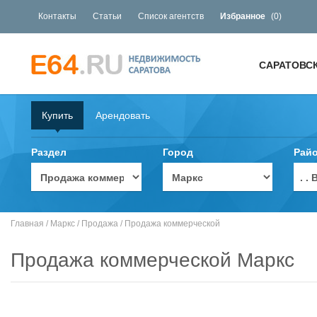
Контакты
Статьи
Список агентств
Избранное
(
0
)
САРАТОВС
Купить
Арендовать
Раздел
Город
Рай
. 
Главная
/
Маркс
/
Продажа
/
Продажа коммерческой
Продажа коммерческой Маркс