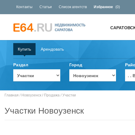
Контакты
Статьи
Список агентств
Избранное
(
0
)
САРАТОВС
Купить
Арендовать
Раздел
Город
Рай
. 
Главная
/
Новоузенск
/
Продажа
/
Участки
Участки Новоузенск