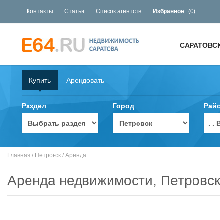
Контакты
Статьи
Список агентств
Избранное
(
0
)
САРАТОВС
Купить
Арендовать
Раздел
Город
Рай
. 
Главная
/
Петровск
/
Аренда
Аренда недвижимости, Петровск