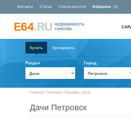
Контакты
Статьи
Список агентств
Избранное
(
0
)
САР
Купить
Арендовать
Раздел
Город
Главная
/
Петровск
/
Продажа
/
Дачи
Дачи Петровск