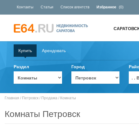
Контакты
Статьи
Список агентств
Избранное
(
0
)
САРАТОВС
Купить
Арендовать
Раздел
Город
Рай
. 
Главная
/
Петровск
/
Продажа
/
Комнаты
Комнаты Петровск