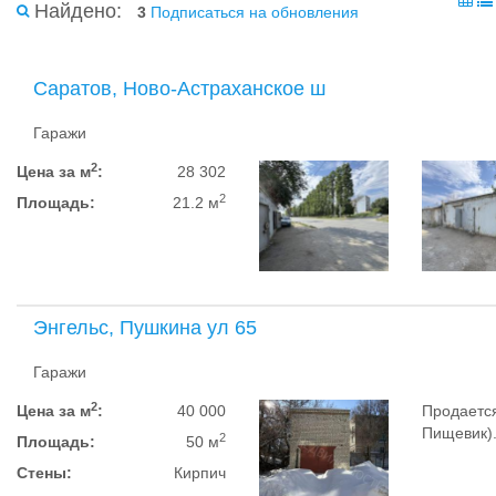
Найдено:
3
Подписаться на обновления
Саратов, Ново-Астраханское ш
Гаражи
2
Цена за м
:
28 302
2
Площадь:
21.2 м
Энгельс, Пушкина ул 65
Гаражи
2
Цена за м
:
40 000
Продается
Пищевик)
2
Площадь:
50 м
Стены:
Кирпич