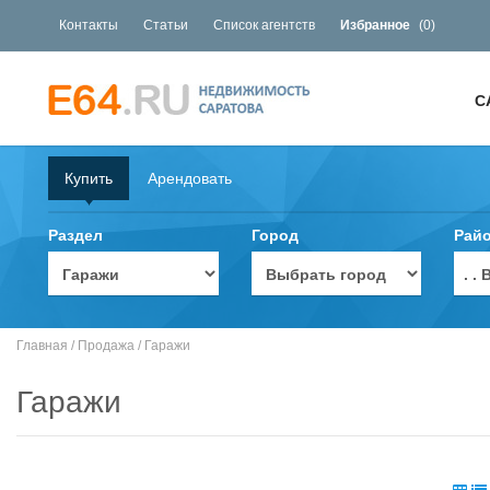
Контакты
Статьи
Список агентств
Избранное
(
0
)
С
Купить
Арендовать
Раздел
Город
Рай
. 
Главная
/
Продажа
/
Гаражи
Гаражи