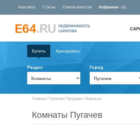
Контакты
Статьи
Список агентств
Избранное
(
0
)
САР
Купить
Арендовать
Раздел
Город
Главная
/
Пугачев
/
Продажа
/
Комнаты
Комнаты Пугачев