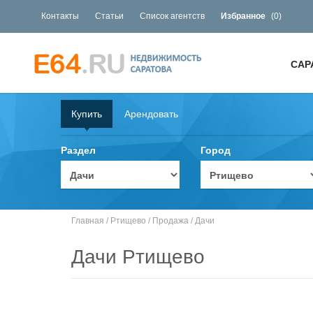
Контакты
Статьи
Список агентств
Избранное
(
0
)
САР
Купить
Арендовать
Раздел
Город
Главная
/
Ртищево
/
Продажа
/
Дачи
Дачи Ртищево