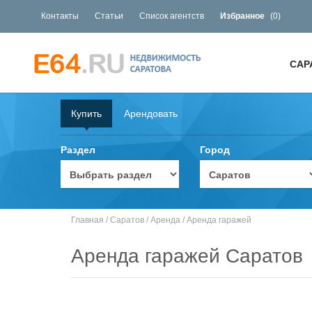
Контакты
Статьи
Список агентств
Избранное
(
0
)
САР
Купить
Арендовать
Раздел
Город
Главная
/
Саратов
/
Аренда
/
Аренда гаражей
Аренда гаражей Саратов