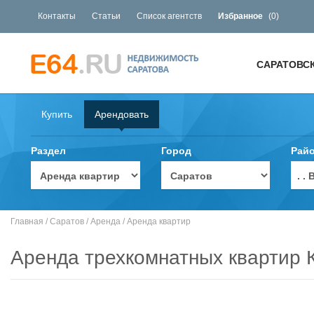
Контакты
Статьи
Список агентств
Избранное
(
0
)
САРАТОВС
Купить
Арендовать
Раздел
Город
Рай
. 
Главная
/
Саратов
/
Аренда
/
Аренда квартир
Аренда трехкомнатных квартир 