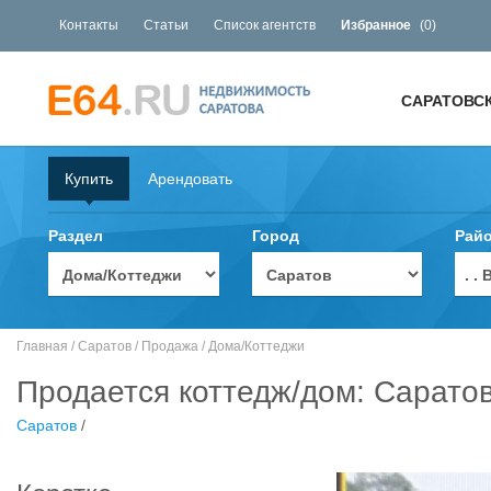
Контакты
Статьи
Список агентств
Избранное
(
0
)
САРАТОВС
Купить
Арендовать
Раздел
Город
Рай
. 
Главная
/
Саратов
/
Продажа
/
Дома/Коттеджи
Продается коттедж/дом: Сарато
Саратов
/