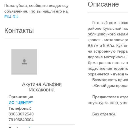
Описание
Пожалуйста, сообщите владельцу
объявления, что вы нашли его на
E64.RU
.
Готовый дом в разв
районе Кумысной пол
Контакты
облицовочного керам
кровля - металлочер
9,67м и 8,97м. Кухня
на встроенную терра
дорогие материалы. В
Дома расположены на
подтопления террито
охраняется - въезд 
Возможность приобр
Акутина Альфия
.Жилой дом прода
Исхаковна
Организация
Предчистовая отделк
ИС "ЦЕНТР"
штукатурка стен, ут
Телефоны:
89063072540
Без отделки.
79106840004