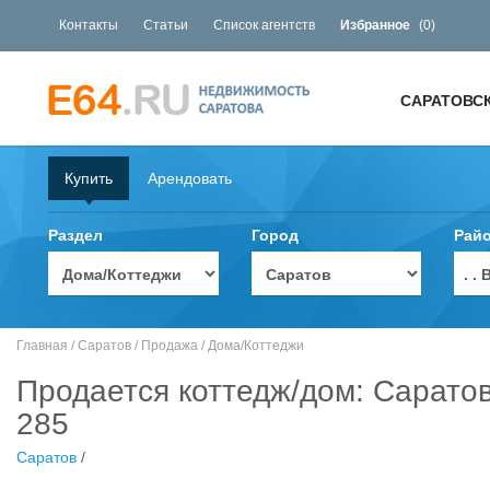
Контакты
Статьи
Список агентств
Избранное
(
0
)
САРАТОВС
Купить
Арендовать
Раздел
Город
Рай
. 
Главная
/
Саратов
/
Продажа
/
Дома/Коттеджи
Продается коттедж/дом: Саратов
285
Саратов
/