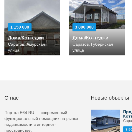
1 150 000
3 800 000
Дома/Коттеджи
Дома/Коттеджи
Саратов, Амурская
Саратов, Губернская
улица
улица
О нас
Новые объекты
Про
Портал E64.RU — современный
Кот
функциональный помощник на рынке
Сара
недвижимости в интернет-
7 9
пространстве.