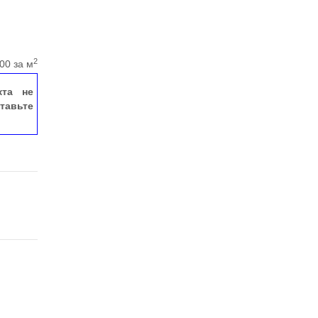
2
00 за м
кта не
тавьте