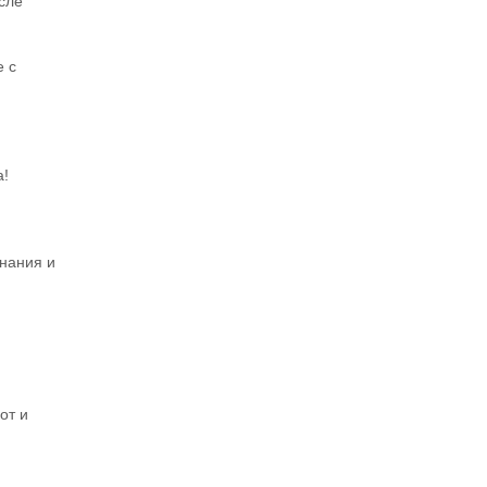
сле
е с
а!
нания и
от и