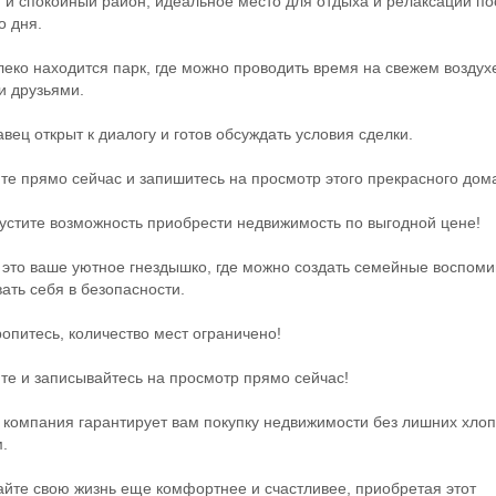
 спокойный район, идеальное место для отдыха и релаксации по
о дня.
о находится парк, где можно проводить время на свежем воздух
и друзьями.
ц открыт к диалогу и готов обсуждать условия сделки.
 прямо сейчас и запишитесь на просмотр этого прекрасного дом
тите возможность приобрести недвижимость по выгодной цене!
то ваше уютное гнездышко, где можно создать семейные воспоми
вать себя в безопасности.
итесь, количество мест ограничено!
 и записывайтесь на просмотр прямо сейчас!
мпания гарантирует вам покупку недвижимости без лишних хлоп
.
е свою жизнь еще комфортнее и счастливее, приобретая этот