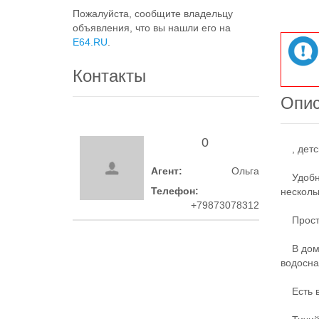
Пожалуйста, сообщите владельцу
объявления, что вы нашли его на
E64.RU
.
Контакты
Опи
0
, детск
Агент:
Ольга
Удобная
Телефон:
несколь
+79873078312
Простор
В доме 
водосна
Есть во