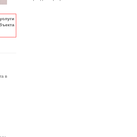
услуги
ъекта
та в