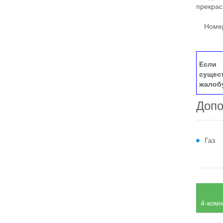
прекрас
Номер 
Если 
сущес
жалоб
Допо
Газ
4-комн