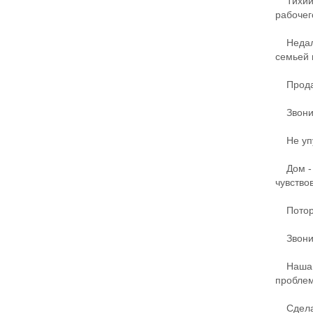
Тихий и
рабочег
Недалек
семьей 
Продаве
Звоните
Не упус
Дом - э
чувство
Потороп
Звоните
Наша ко
проблем
Сделайт