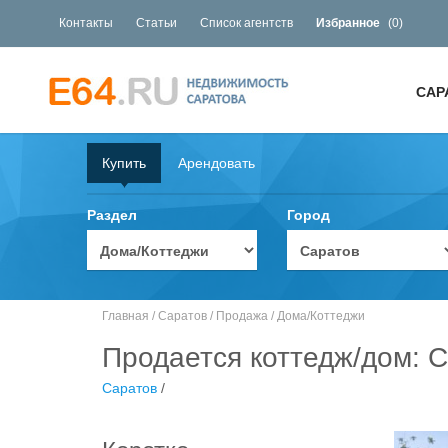
Контакты
Статьи
Список агентств
Избранное
(
0
)
САР
Купить
Арендовать
Раздел
Город
Главная
/
Саратов
/
Продажа
/
Дома/Коттеджи
Продается коттедж/дом: С
Саратов
/