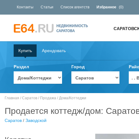
Контакты
Статьи
Список агентств
Избранное
(
0
)
САРАТОВС
Купить
Арендовать
Раздел
Город
Рай
. 
Главная
/
Саратов
/
Продажа
/
Дома/Коттеджи
Продается коттедж/дом: Сарато
Саратов
/
Заводской