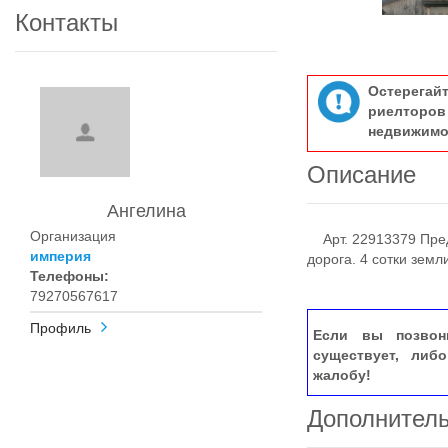
Контакты
Остерегай
риелтор
недвижимо
Описание
Ангелина
Организация
Арт. 22913379 Пред
империя
дорога. 4 сотки земл
Телефоны:
79270567617
Профиль
Если вы позвон
существует, либ
жалобу!
Дополнител