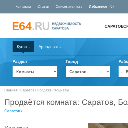
Контакты
Статьи
Список агентств
Избранное
(
0
)
САРАТОВС
Купить
Арендовать
Раздел
Город
Рай
. 
Главная
/
Саратов
/
Продажа
/
Комнаты
Продаётся комната: Саратов, Бо
Саратов
/