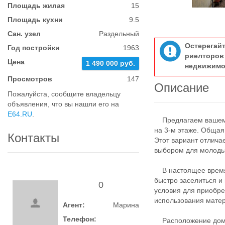
Площадь жилая
15
Площадь кухни
9.5
Сан. узел
Раздельный
Остерегай
Год постройки
1963
риелтор
Цена
1 490 000 руб.
недвижимо
Просмотров
147
Описание
Пожалуйста, сообщите владельцу
объявления, что вы нашли его на
E64.RU
.
Предлагаем вашему 
на 3-м этаже. Общая 
Контакты
Этот вариант отлича
выбором для молодых
В настоящее время 
быстро заселиться и
0
условия для приобре
использования матер
Агент:
Марина
Телефон:
Расположение дома 